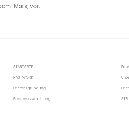
am-Mails, vor.
STARTSEITE
Fac
RASTWORK
Unt
Existenzgründung
Exi
Personalvermittlung
STE