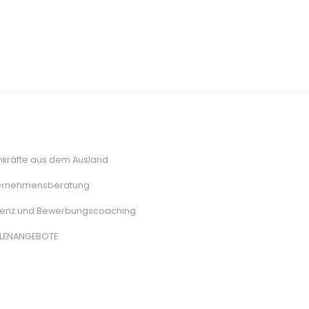
hkräfte aus dem Ausland
ernehmensberatung
stenz und Bewerbungscoaching
LLENANGEBOTE